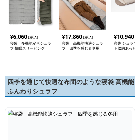
¥
6,060
¥
17,860
¥
10,940
(税込)
(税込)
(税
寝袋 多機能変形シュラ
寝袋 高機能快適シュラ
寝袋 シュラフ 
フ 快眠スリーピング
フ 四季を感じる冬用
ト収納あったか
四季を通じて快適な布団のような寝袋 高機能
ふんわりシュラフ