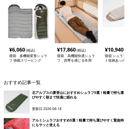
¥
6,060
¥
17,860
¥
10,940
(税込)
(税込)
(税
寝袋 多機能変形シュラ
寝袋 高機能快適シュラ
寝袋 シュラフ 
フ 快眠スリーピング
フ 四季を感じる冬用
ト収納あったか
おすすめ記事一覧
北アルプスの夏登山におすすめシュラフ5選！軽量で持ち運
びやすく朝まで快適に眠れる
更新日
2026-06-18
アルミシュラフおすすめ5選！軽量で持ち運びやすく緊急時
にもサッと使える