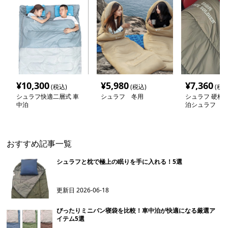
¥
10,300
¥
5,980
¥
7,360
(税込)
(税込)
(税込
シュラフ快適二層式 車
シュラフ 冬用
シュラフ 硬核
中泊
泊シュラフ
おすすめ記事一覧
シュラフと枕で極上の眠りを手に入れる！5選
更新日
2026-06-18
ぴったりミニバン寝袋を比較！車中泊が快適になる厳選ア
イテム5選