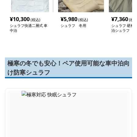
¥
10,300
¥
5,980
¥
7,360
(税込)
(税込)
(税込
シュラフ快適二層式 車
シュラフ 冬用
シュラフ 硬核
中泊
泊シュラフ
極寒の冬でも安心！ペア使用可能な車中泊向
け防寒シュラフ