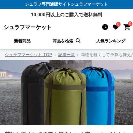
シュラフ
専門通販サイト
シュラフマーケット
10,000
円以上のご購入で送料無料
0
0
シュラフマーケット
新着商品
商品を検索
人気ランキング
シュラフマーケット TOP
›
記事一覧
›
荷物を軽くして予算も抑え