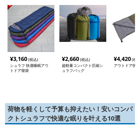
¥
3,160
¥
2,660
¥
4,420
(税込)
(税込)
(税込
シュラフ 快適睡眠アウ
超軽量コンパクト圧縮シ
アウトドア快適
トドア寝袋
ュラフバッグ
荷物を軽くして予算も抑えたい！安いコンパ
クトシュラフで快適な眠りを叶える10選