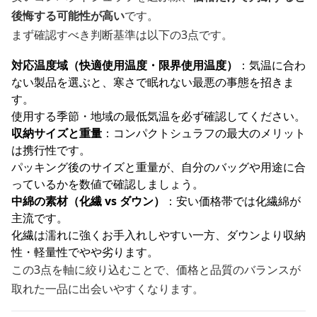
後悔する可能性が高い
です。
まず確認すべき判断基準は以下の3点です。
対応温度域（快適使用温度・限界使用温度）
：気温に合わ
ない製品を選ぶと、寒さで眠れない最悪の事態を招きま
す。
使用する季節・地域の最低気温を必ず確認してください。
収納サイズと重量
：コンパクトシュラフの最大のメリット
は携行性です。
パッキング後のサイズと重量が、自分のバッグや用途に合
っているかを数値で確認しましょう。
中綿の素材（化繊 vs ダウン）
：安い価格帯では化繊綿が
主流です。
化繊は濡れに強くお手入れしやすい一方、ダウンより収納
性・軽量性でやや劣ります。
この3点を軸に絞り込むことで、価格と品質のバランスが
取れた一品に出会いやすくなります。