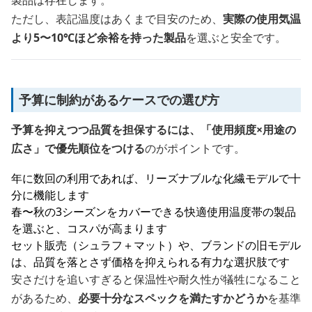
製品は存在します。
ただし、表記温度はあくまで目安のため、
実際の使用気温
より5〜10℃ほど余裕を持った製品
を選ぶと安全です。
予算に制約があるケースでの選び方
予算を抑えつつ品質を担保するには、「使用頻度×用途の
広さ」で優先順位をつける
のがポイントです。
年に数回の利用であれば、リーズナブルな化繊モデルで十
分に機能します
春〜秋の3シーズンをカバーできる快適使用温度帯の製品
を選ぶと、コスパが高まります
セット販売（シュラフ＋マット）や、ブランドの旧モデル
は、品質を落とさず価格を抑えられる有力な選択肢です
安さだけを追いすぎると保温性や耐久性が犠牲になること
があるため、
必要十分なスペックを満たすかどうか
を基準