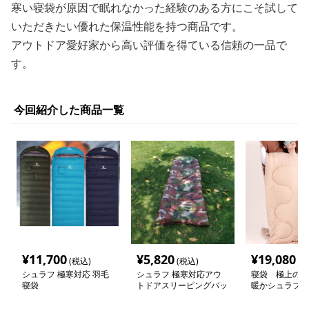
寒い寝袋が原因で眠れなかった経験のある方にこそ試して
いただきたい優れた保温性能を持つ商品です。
アウトドア愛好家から高い評価を得ている信頼の一品で
す。
今回紹介した商品一覧
¥
11,700
¥
5,820
¥
19,080
(税込)
(税込)
(税
シュラフ 極寒対応 羽毛
シュラフ 極寒対応アウ
寝袋 極上の眠
寝袋
トドアスリーピングバッ
暖かシュラフ
グ