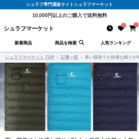
シュラフ
専門通販サイト
シュラフマーケット
10,000
円以上のご購入で送料無料
0
0
シュラフマーケット
新着商品
商品を検索
人気ランキング
シュラフマーケット TOP
›
記事一覧
›
寒い寝袋でも快適な眠りが