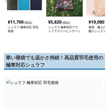
¥
11,700
¥
5,820
¥
19,080
(税込)
(税込)
(税
シュラフ 極寒対応 羽毛
シュラフ 極寒対応アウ
寝袋 極上の眠
寝袋
トドアスリーピングバッ
暖かシュラフ
グ
寒い寝袋でも温かさ持続！高品質羽毛使用の
極寒対応シュラフ