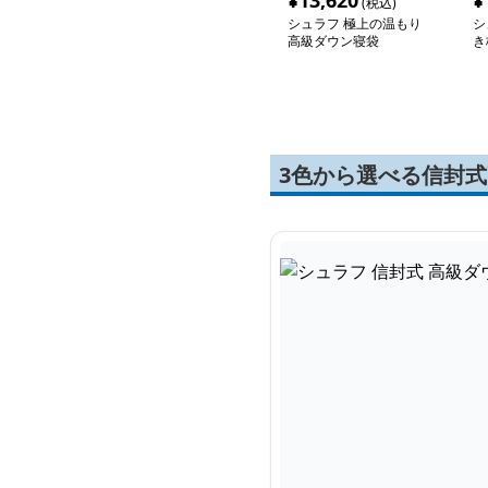
¥
13,620
¥
(税込)
シュラフ 極上の温もり
シ
高級ダウン寝袋
き
3色から選べる信封式