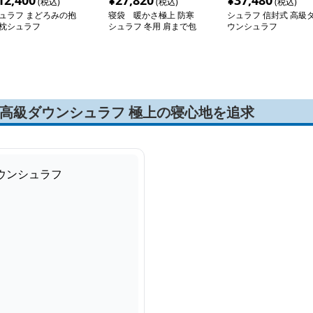
12,400
¥
27,820
¥
37,480
(税込)
(税込)
(税込)
ュラフ まどろみの抱
寝袋 暖かさ極上 防寒
シュラフ 信封式 高級
枕シュラフ
シュラフ 冬用 肩まで包
ウンシュラフ
み込む快適仕様
高級ダウンシュラフ 極上の寝心地を追求