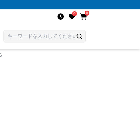
0
0
る