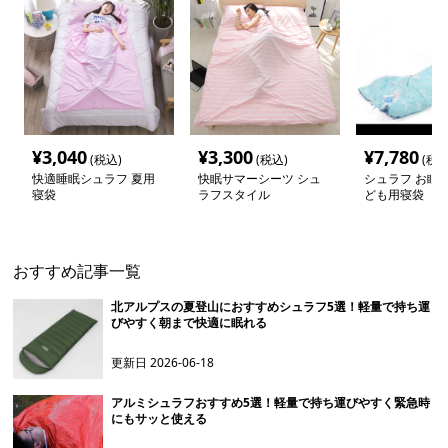
¥
3,040
¥
3,300
¥
7,780
(税込)
(税込)
(税込
快適睡眠シュラフ 夏用
快眠サマーシーツ シュ
シュラフ お眠り
寝袋
ラフスタイル
ども用寝袋
おすすめ記事一覧
北アルプスの夏登山におすすめシュラフ5選！軽量で持ち運
びやすく朝まで快適に眠れる
更新日
2026-06-18
アルミシュラフおすすめ5選！軽量で持ち運びやすく緊急時
にもサッと使える