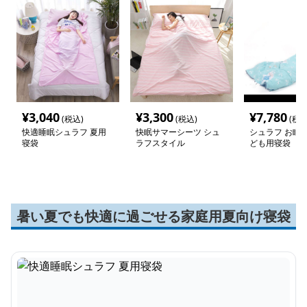
¥
3,040
¥
3,300
¥
7,780
(税込)
(税込)
(税込
快適睡眠シュラフ 夏用
快眠サマーシーツ シュ
シュラフ お眠り
寝袋
ラフスタイル
ども用寝袋
暑い夏でも快適に過ごせる家庭用夏向け寝袋