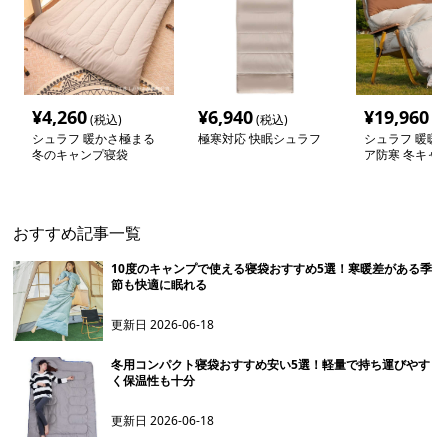
¥
4,260
¥
6,940
¥
19,960
(税込)
(税込)
(税
シュラフ 暖かさ極まる
極寒対応 快眠シュラフ
シュラフ 暖暖
冬のキャンプ寝袋
ア防寒 冬キャ
睡眠
おすすめ記事一覧
10度のキャンプで使える寝袋おすすめ5選！寒暖差がある季
節も快適に眠れる
更新日
2026-06-18
冬用コンパクト寝袋おすすめ安い5選！軽量で持ち運びやす
く保温性も十分
更新日
2026-06-18