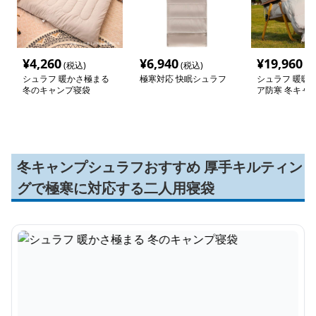
¥
4,260
¥
6,940
¥
19,960
(税込)
(税込)
(税
シュラフ 暖かさ極まる
極寒対応 快眠シュラフ
シュラフ 暖暖
冬のキャンプ寝袋
ア防寒 冬キャ
睡眠
冬キャンプシュラフおすすめ 厚手キルティン
グで極寒に対応する二人用寝袋