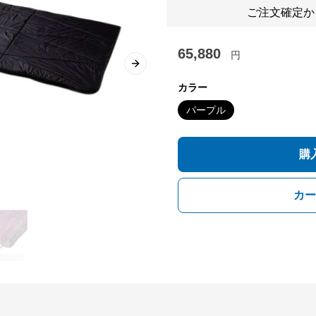
ご注文確定か
65,880
円
Next slide
カラー
パープル
購
カー