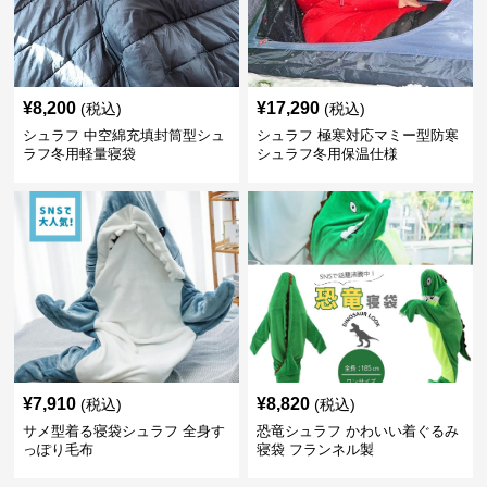
¥
8,200
¥
17,290
(税込)
(税込)
シュラフ 中空綿充填封筒型シュ
シュラフ 極寒対応マミー型防寒
ラフ冬用軽量寝袋
シュラフ冬用保温仕様
¥
7,910
¥
8,820
(税込)
(税込)
サメ型着る寝袋シュラフ 全身す
恐竜シュラフ かわいい着ぐるみ
っぽり毛布
寝袋 フランネル製