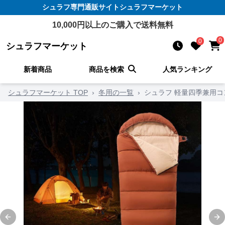
シュラフ
専門通販サイト
シュラフマーケット
10,000
円以上のご購入で送料無料
0
0
シュラフマーケット
新着商品
商品を検索
人気ランキング
シュラフマーケット TOP
›
冬用の一覧
›
シュラフ 軽量四季兼用
Previous slide
Ne