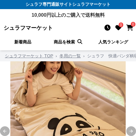
シュラフ
専門通販サイト
シュラフマーケット
10,000
円以上のご購入で送料無料
0
0
シュラフマーケット
新着商品
商品を検索
人気ランキング
シュラフマーケット TOP
›
冬用の一覧
›
シュラフ 快適パンダ柄
Previous slide
Ne