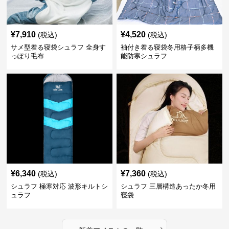
¥
7,910
¥
4,520
(税込)
(税込)
サメ型着る寝袋シュラフ 全身す
袖付き着る寝袋冬用格子柄多機
っぽり毛布
能防寒シュラフ
¥
6,340
¥
7,360
(税込)
(税込)
シュラフ 極寒対応 波形キルトシ
シュラフ 三層構造あったか冬用
ュラフ
寝袋
›