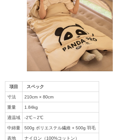
項目
スペック
寸法
210cm × 80cm
重量
1.84kg
適温域
-2℃～2℃
中綿量
500g ポリエステル繊維 + 500g 羽毛
表地
ナイロン（100%コットン）