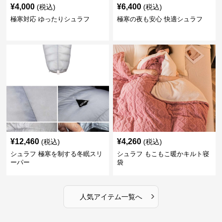
¥
4,000
¥
6,400
(税込)
(税込)
極寒対応 ゆったりシュラフ
極寒の夜も安心 快適シュラフ
¥
12,460
¥
4,260
(税込)
(税込)
シュラフ 極寒を制する冬眠スリ
シュラフ もこもこ暖かキルト寝
ーパー
袋
›
人気アイテム一覧へ