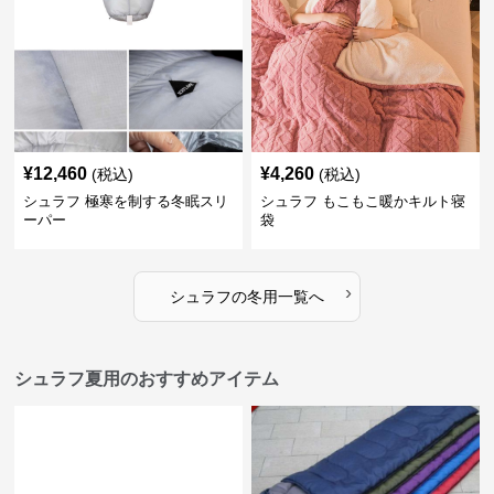
¥
12,460
¥
4,260
(税込)
(税込)
シュラフ 極寒を制する冬眠スリ
シュラフ もこもこ暖かキルト寝
ーパー
袋
›
シュラフ
の
冬用
一覧へ
シュラフ夏用のおすすめアイテム