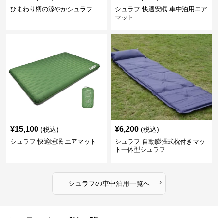
ひまわり柄の涼やかシュラフ
シュラフ 快適安眠 車中泊用エア
マット
¥
15,100
¥
6,200
(税込)
(税込)
シュラフ 快適睡眠 エアマット
シュラフ 自動膨張式枕付きマッ
ト一体型シュラフ
›
シュラフ
の
車中泊用
一覧へ