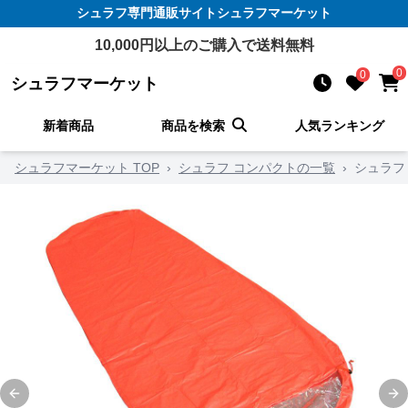
シュラフ
専門通販サイト
シュラフマーケット
10,000
円以上のご購入で送料無料
0
0
シュラフマーケット
新着商品
商品を検索
人気ランキング
シュラフマーケット TOP
›
シュラフ コンパクトの一覧
›
シュラフ
Previous slide
Ne