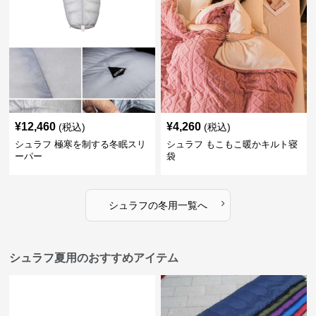
¥
12,460
¥
4,260
(税込)
(税込)
シュラフ 極寒を制する冬眠スリ
シュラフ もこもこ暖かキルト寝
ーパー
袋
›
シュラフ
の
冬用
一覧へ
シュラフ夏用のおすすめアイテム