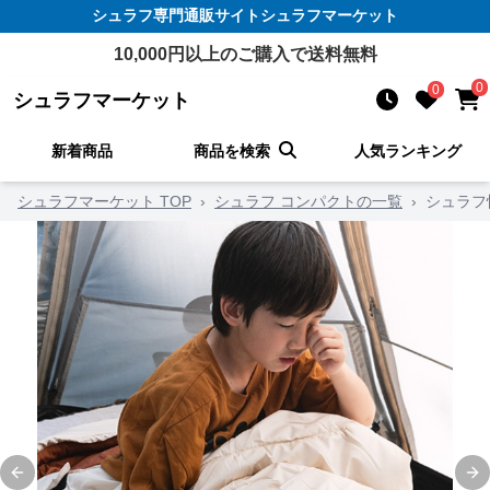
シュラフ
専門通販サイト
シュラフマーケット
10,000
円以上のご購入で送料無料
0
0
シュラフマーケット
新着商品
商品を検索
人気ランキング
シュラフマーケット TOP
›
シュラフ コンパクトの一覧
›
シュラフ
Previous slide
Ne