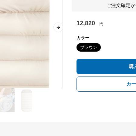
ご注文確定か
12,820
円
Next slide
カラー
ブラウン
購
カー