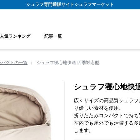
シュラフ
専門通販サイト
シュラフマーケット
人気ランキング
記事一覧
ンパクトの一覧
›
シュラフ寝心地快適 四季対応型
シュラフ寝心地快適
広々サイズの高品質シュラフ。
り優しい素材を使用。
折りたたみコンパクトで持ち
室内でも屋外でも活躍する多
します。