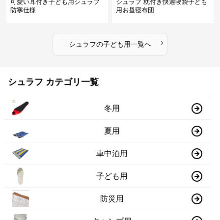
可愛い耳付き子ども用シュラフ
シュラフ 枕付き快適寝袋子ども
防寒仕様
用お昼寝布団
›
シュラフ
の
子ども用
一覧へ
シュラフ カテゴリ一覧
冬用
夏用
車中泊用
子ども用
防災用