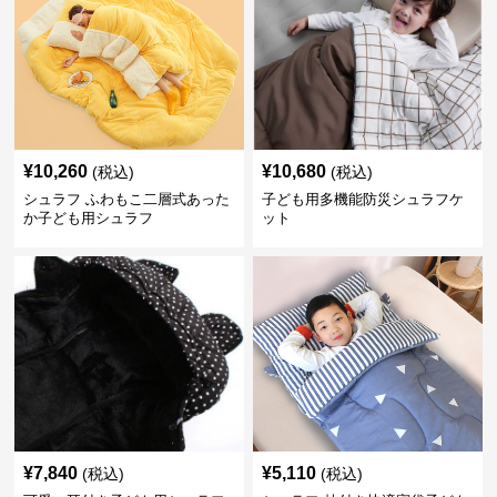
¥
10,260
¥
10,680
(税込)
(税込)
シュラフ ふわもこ二層式あった
子ども用多機能防災シュラフケ
か子ども用シュラフ
ット
¥
7,840
¥
5,110
(税込)
(税込)