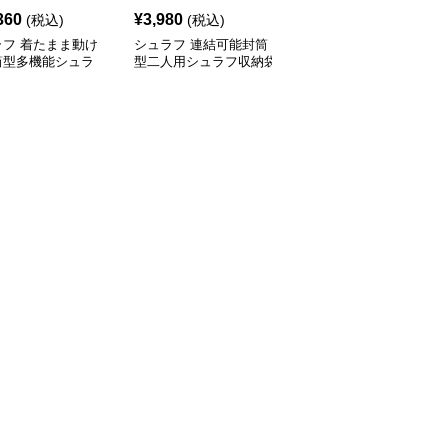
360
¥
3,980
¥
11,240
(税込)
(税込)
(税込)
ラフ 着たまま動け
シュラフ 連結可能封筒
シュラフ 軽量羽毛封筒
筒型多機能シュラ
型二人用シュラフ収納袋
型シュラフ信封式寝袋
キャンプ
付き キャンプ
キャンプ