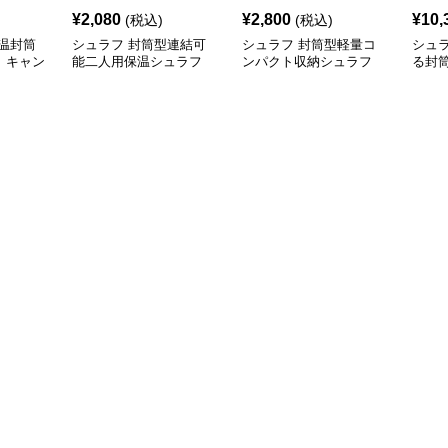
¥
2,080
¥
2,800
¥
10,
(税込)
(税込)
温封筒
シュラフ 封筒型連結可
シュラフ 封筒型軽量コ
シュ
 キャン
能二人用保温シュラフ
ンパクト収納シュラフ
る封
キャンプ
キャンプ
フ 