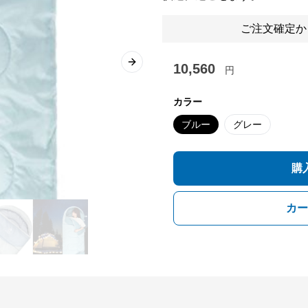
ご注文確定か
10,560
Next slide
円
カラー
ブルー
グレー
購
カー