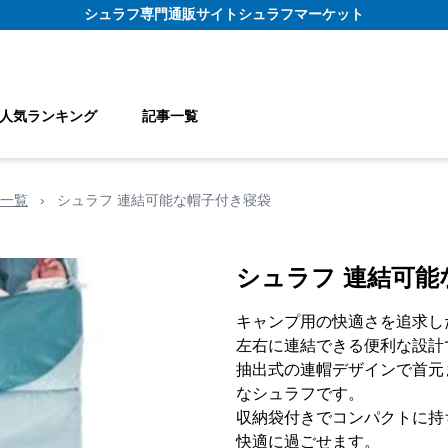
シュラフ
専門通販サイト
シュラフマーケット
人気ランキング
記事一覧
一覧
›
シュラフ 連結可能な帽子付き寝袋
シュラフ 連結可能
キャンプ用の快適さを追求し
左右に連結できる便利な設計
抽出式の連帽デザインで首元
なシュラフです。
収納袋付きでコンパクトに持
快適に過ごせます。