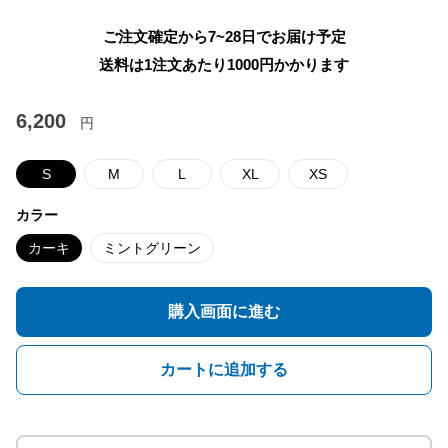
ご注文確定から7~28日でお届け予定
送料は1注文あたり
1000
円かかります
6,200
円
S
M
L
XL
XS
カラー
カーキ
ミントグリーン
購入画面に進む
カートに追加する