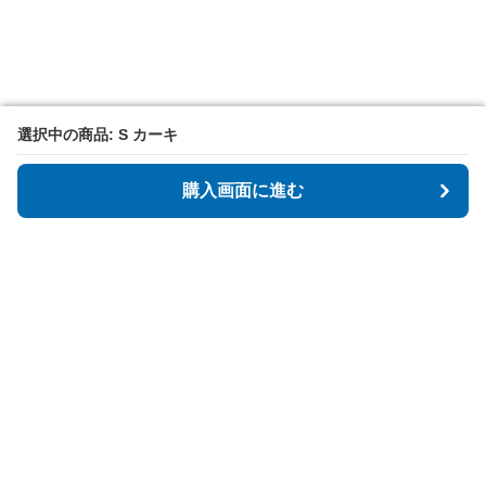
選択中の商品: S カーキ
選択中の商品: S カーキ
購入画面に進む
購入画面に進む
シュラフマーケット
について