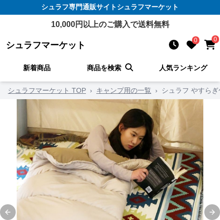
シュラフ
専門通販サイト
シュラフマーケット
10,000
円以上のご購入で送料無料
0
0
シュラフマーケット
新着商品
商品を検索
人気ランキング
シュラフマーケット TOP
›
キャンプ用の一覧
›
シュラフ やすら
Previous slide
Ne