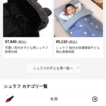
¥
7,840
¥
5,110
(税込)
(税込)
可愛い耳付き子ども用シュラフ
シュラフ 枕付き快適寝袋子ども
防寒仕様
用お昼寝布団
›
シュラフ
の
子ども用
一覧へ
シュラフ カテゴリ一覧
冬用