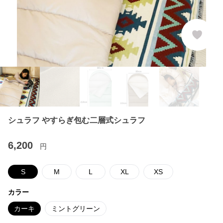
シュラフ やすらぎ包む二層式シュラフ
6,200
円
S
M
L
XL
XS
カラー
カーキ
ミントグリーン