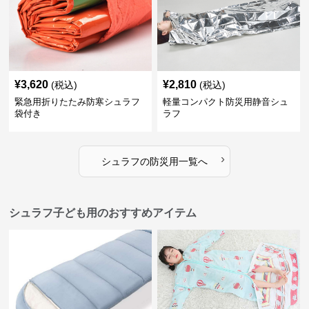
¥
3,620
¥
2,810
(税込)
(税込)
緊急用折りたたみ防寒シュラフ
軽量コンパクト防災用静音シュ
袋付き
ラフ
›
シュラフ
の
防災用
一覧へ
シュラフ子ども用のおすすめアイテム