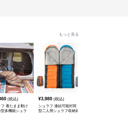
もっと見る
360
¥
3,980
¥
11,240
(税込)
(税込)
(税込)
ラフ 着たまま動け
シュラフ 連結可能封筒
シュラフ 軽量羽毛封筒
筒型多機能シュラ
型二人用シュラフ収納袋
型シュラフ信封式寝袋
キャンプ
付き キャンプ
キャンプ