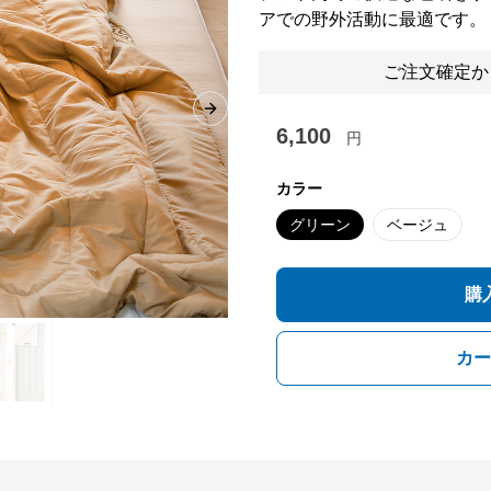
アでの野外活動に最適です。
ご注文確定か
Next slide
6,100
円
カラー
グリーン
ベージュ
購
カー