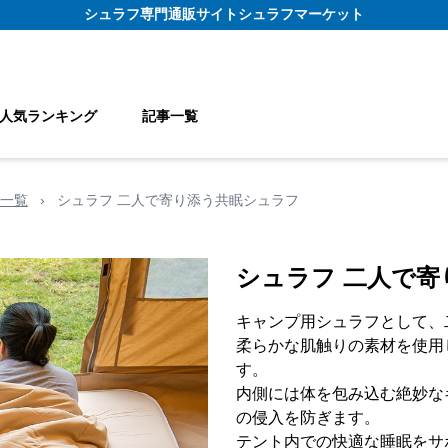
シュラフ
専門通販サイト
シュラフマーケット
人気ランキング
記事一覧
一覧
›
シュラフ 二人で寄り添う共眠シュラフ
シュラフ 二人で
キャンプ用シュラフとして、
柔らかな肌触りの素材を使用
す。
内側には体を包み込む絶妙な
の侵入を防ぎます。
テント内での快適な睡眠をサ