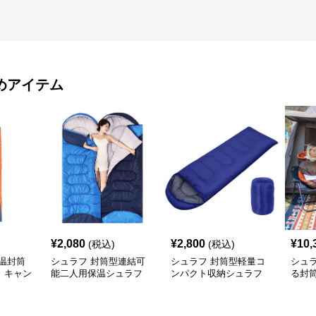
めアイテム
¥
2,080
¥
2,800
¥
10,
(税込)
(税込)
温封筒
シュラフ 封筒型連結可
シュラフ 封筒型軽量コ
シュ
 キャン
能二人用保温シュラフ
ンパクト収納シュラフ
る封
キャンプ
キャンプ
フ 