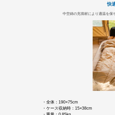
快
中空綿の充填材により適温を保
・全体：190×75cm
・ケース収納時：15×38cm
・重量：0.85kg