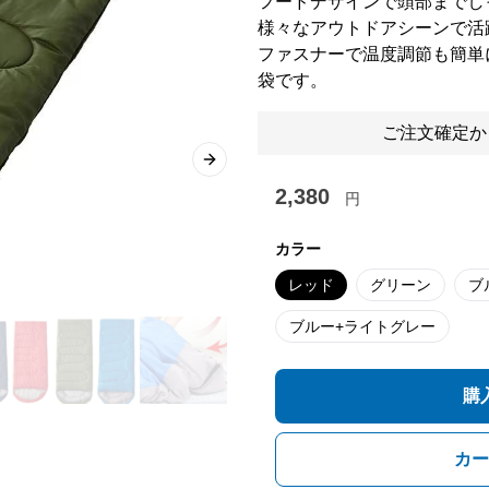
フードデザインで頭部までし
様々なアウトドアシーンで活
ファスナーで温度調節も簡単
袋です。
ご注文確定か
Next slide
2,380
円
カラー
レッド
グリーン
ブ
ブルー+ライトグレー
購
カー