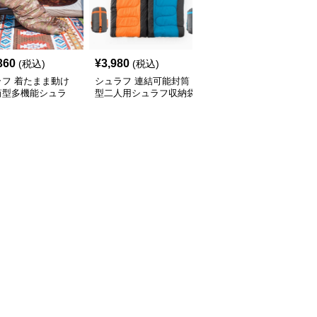
360
¥
3,980
¥
11,240
(税込)
(税込)
(税込)
ラフ 着たまま動け
シュラフ 連結可能封筒
シュラフ 軽量羽毛封筒
筒型多機能シュラ
型二人用シュラフ収納袋
型シュラフ信封式寝袋
キャンプ
付き キャンプ
キャンプ