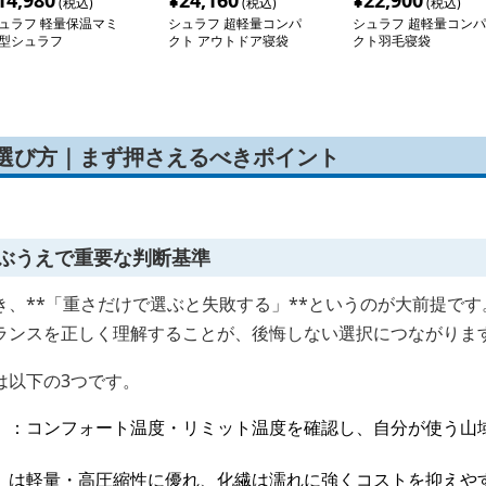
14,980
¥
24,160
¥
22,900
(税込)
(税込)
(税込)
ュラフ 軽量保温マミ
シュラフ 超軽量コンパ
シュラフ 超軽量コンパ
型シュラフ
クト アウトドア寝袋
クト羽毛寝袋
の選び方｜まず押さえるべきポイント
選ぶうえで重要な判断基準
、**「重さだけで選ぶと失敗する」**というのが大前提です
ランスを正しく理解することが、後悔しない選択につながりま
は以下の3つです。
）
：コンフォート温度・リミット温度を確認し、自分が使う山
）は軽量・高圧縮性に優れ、化繊は濡れに強くコストを抑えや