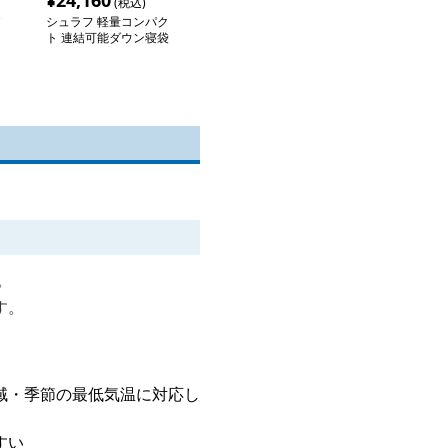
¥
24,160
(税込)
シュラフ 軽量コンパク
ト 連結可能ダウン寝袋
。
す。
域・季節の最低気温に対応し
すい