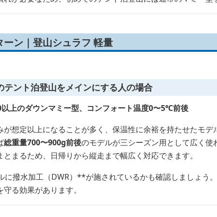
ターン｜登山シュラフ 軽量
のテント泊登山をメインにする人の場合
0以上のダウンマミー型、コンフォート温度0〜5℃前後
みが想定以上になることが多く、保温性に余裕を持たせたモデ
ば
総重量700〜900g前後
のモデルが三シーズン用として広く使
まとまるため、日帰りから縦走まで幅広く対応できます。
ルに撥水加工（DWR）**が施されているかも確認しましょう
を守る効果があります。