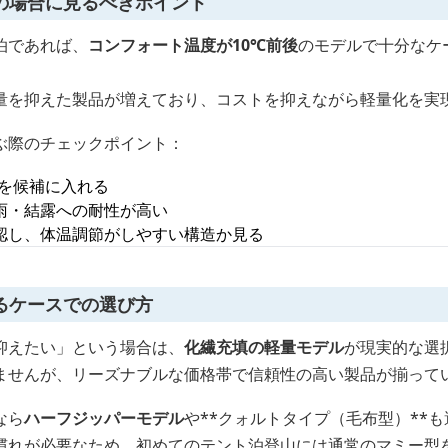
の場合に見るべきポイント
泊であれば、
コンフォート温度が10℃前後
のモデルで十分なケ
量を抑えた製品が増えており、コストを抑えながら軽量化を実
ぶ際のチェックポイント：
を候補に入れる
雨・結露への耐性が高い
認し、体温調節がしやすい構造か見る
るケースでの選び方
抑えたい」という場合は、
化繊充填の軽量モデル
が現実的な選
ませんが、リーズナブルな価格帯で信頼性の高い製品が揃って
なら
ハーフジッパーモデル
や**クォルトタイプ（毛布型）**
慣れが必要なため、初めてのテント泊登山には通常のマミー型