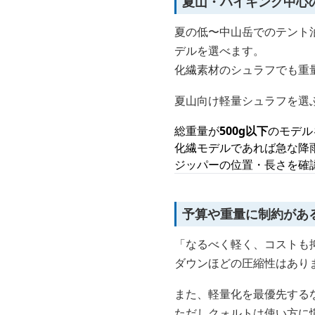
夏山・ハイキング中心
夏の低〜中山岳でのテント
デルを選べます。
化繊素材のシュラフでも重
夏山向け軽量シュラフを選
総重量が
500g以下
のモデル
化繊モデルであれば急な降
ジッパーの位置・長さを確
予算や重量に制約があ
「なるべく軽く、コストも
ダウンほどの圧縮性はあり
また、軽量化を最優先する
ただしクォルトは使い方に