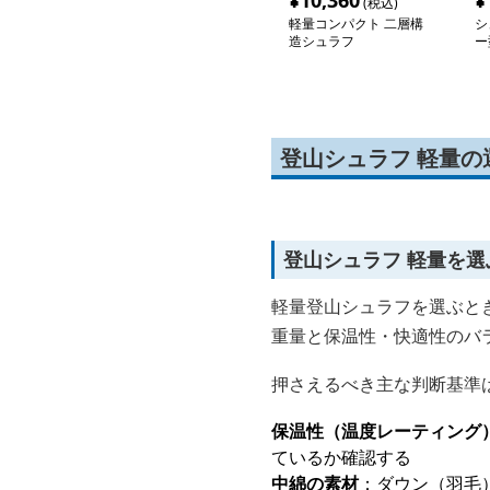
¥
10,360
¥
(税込)
軽量コンパクト 二層構
シ
造シュラフ
ー
登山シュラフ 軽量
登山シュラフ 軽量を
軽量登山シュラフを選ぶとき
重量と保温性・快適性のバ
押さえるべき主な判断基準
保温性（温度レーティング
ているか確認する
中綿の素材
：ダウン（羽毛