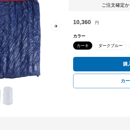
ご注文確定か
10,360
円
Next slide
カラー
カーキ
ダークブルー
購
カー