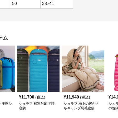
-50
38×41
テム
¥
11,700
¥
11,940
¥
14,
(税込)
(税込)
ト圧縮シ
シュラフ 極寒対応 羽毛
シュラフ 極上の暖かさ
シュ
寝袋
冬キャンプ羽毛寝袋
の冒