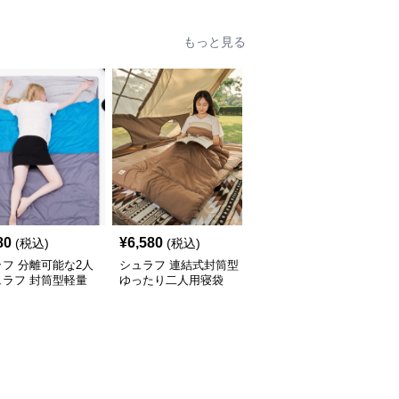
もっと見る
80
¥
6,580
¥
12,040
(税込)
(税込)
(税込)
フ 分離可能な2人
シュラフ 連結式封筒型
シュラフ 多用途エアマ
ュラフ 封筒型軽量
ゆったり二人用寝袋
ット式2人用