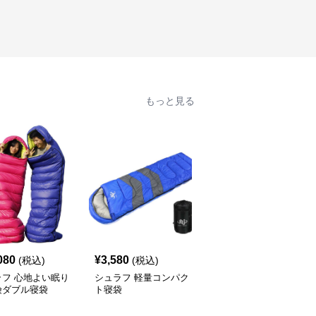
もっと見る
080
¥
3,580
¥
14,760
(税込)
(税込)
(税込)
ラフ 心地よい眠り
シュラフ 軽量コンパク
シュラフ 極寒対応 マミ
険ダブル寝袋
ト寝袋
ー型寝袋