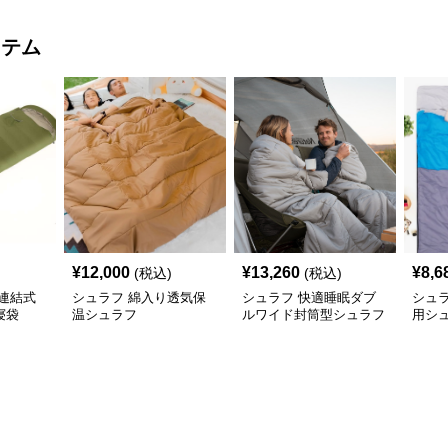
イテム
¥
12,000
¥
13,260
¥
8,6
(税込)
(税込)
連結式
シュラフ 綿入り透気保
シュラフ 快適睡眠ダブ
シュラ
寝袋
温シュラフ
ルワイド封筒型シュラフ
用シ
寝袋