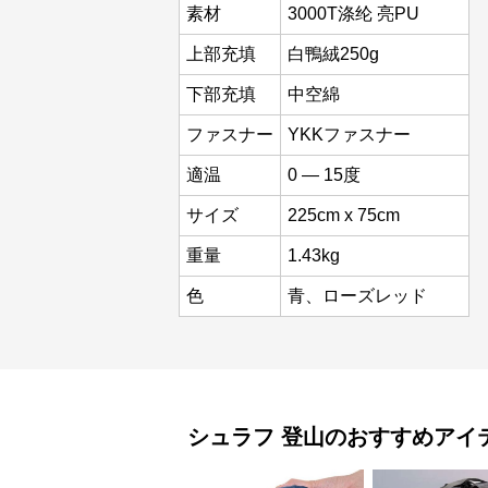
素材
3000T涤纶 亮PU
上部充填
白鴨絨250g
下部充填
中空綿
ファスナー
YKKファスナー
適温
0 — 15度
サイズ
225cm x 75cm
重量
1.43kg
色
青、ローズレッド
シュラフ
登山
のおすすめアイ