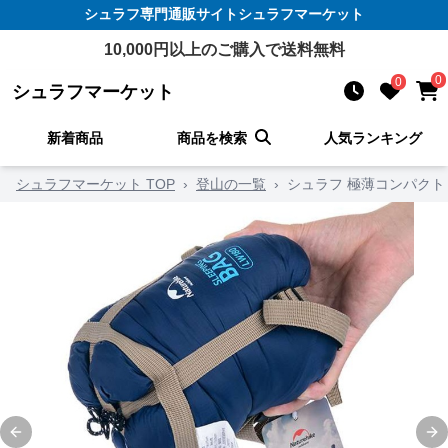
シュラフ
専門通販サイト
シュラフマーケット
10,000
円以上のご購入で送料無料
0
0
シュラフマーケット
新着商品
商品を検索
人気ランキング
シュラフマーケット TOP
›
登山の一覧
›
シュラフ 極薄コンパクト
Previous slide
Ne