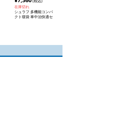
¥
7,360
(税込)
在庫切れ
シュラフ 多機能コンパ
クト寝袋 車中泊快適セ
ット