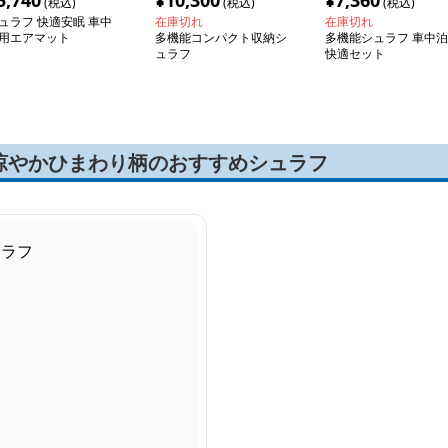
5,740
¥
10,300
¥
7,360
(税込)
(税込)
(税込)
ュラフ 快適安眠 車中
在庫切れ
在庫切れ
用エアマット
多機能コンパクト収納シ
多機能シュラフ 車中泊
ュラフ
快適セット
涼やかひまわり柄のおすすめシュラフ