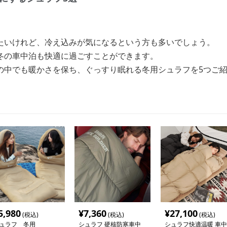
たいけれど、冷え込みが気になるという方も多いでしょう。
冬の車中泊も快適に過ごすことができます。
の中でも暖かさを保ち、ぐっすり眠れる冬用シュラフを5つご
5,980
¥
7,360
¥
27,100
(税込)
(税込)
(税込)
ュラフ 冬用
シュラフ 硬核防寒車中
シュラフ快適温暖 車中