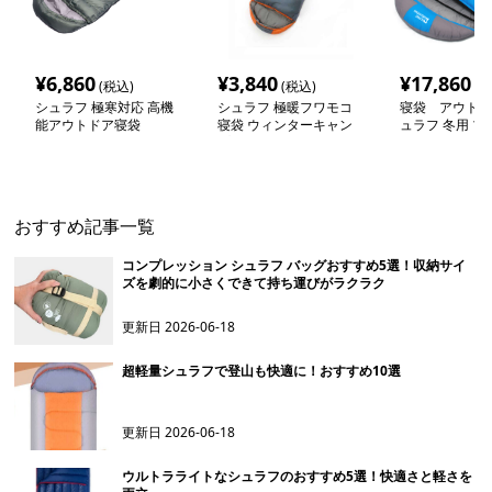
¥
6,860
¥
3,840
¥
17,860
(税込)
(税込)
(税
シュラフ 極寒対応 高機
シュラフ 極暖フワモコ
寝袋 アウトド
能アウトドア寝袋
寝袋 ウィンターキャン
ュラフ 冬用 プ
プ特化型
おすすめ記事一覧
コンプレッション シュラフ バッグおすすめ5選！収納サイ
ズを劇的に小さくできて持ち運びがラクラク
更新日
2026-06-18
超軽量シュラフで登山も快適に！おすすめ10選
更新日
2026-06-18
ウルトラライトなシュラフのおすすめ5選！快適さと軽さを