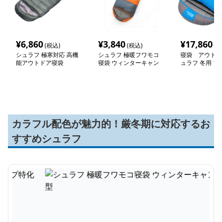
¥
6,860
¥
3,840
¥
17,860
(税込)
(税込)
(税
シュラフ 極寒対応 高機
シュラフ 極暖フワモコ
寝袋 アウトド
能アウトドア寝袋
寝袋 ウィンターキャン
ュラフ 冬用 プ
プ特化型
カラフル配色が魅力的！厳冬期に対応するお
すすめシュラフ