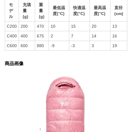
モ
充填
重
最低温
快適温
最高温
直径
デ
量
量
度(°C)
度(°C)
度(°C)
(cm)
ル
(g)
(g)
C200
200
470
10
15
20
13
C400
400
675
2
7
14
16
C600
600
880
-9
-3
3
19
商品画像