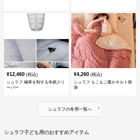
¥
12,460
¥
4,260
(税込)
(税込)
シュラフ 極寒を制する冬眠スリ
シュラフ もこもこ暖かキルト寝
ーパー
袋
›
シュラフ
の
冬用
一覧へ
シュラフ子ども用のおすすめアイテム