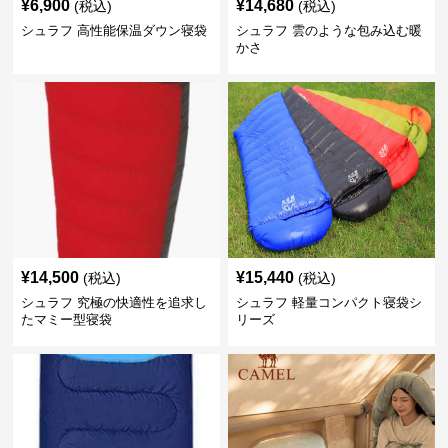
¥
6,900
¥
14,680
(税込)
(税込)
シュラフ 高性能保温ダウン寝袋
シュラフ 雲のような包み込む暖
かさ
¥
14,500
¥
15,440
(税込)
(税込)
シュラフ 究極の快適性を追求し
シュラフ 軽量コンパクト寝袋シ
たマミー型寝袋
リーズ