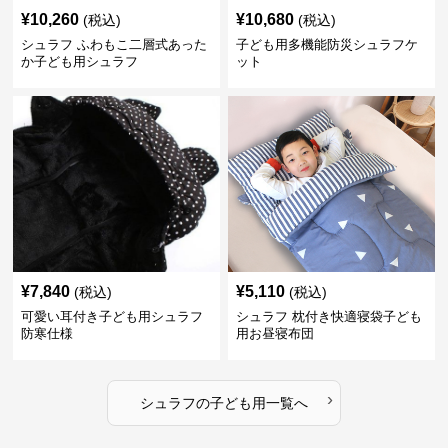
¥
10,260
¥
10,680
(税込)
(税込)
シュラフ ふわもこ二層式あった
子ども用多機能防災シュラフケ
か子ども用シュラフ
ット
¥
7,840
¥
5,110
(税込)
(税込)
可愛い耳付き子ども用シュラフ
シュラフ 枕付き快適寝袋子ども
防寒仕様
用お昼寝布団
›
シュラフ
の
子ども用
一覧へ