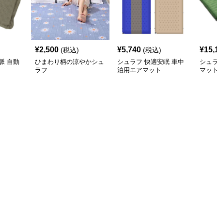
¥
2,500
¥
5,740
¥
15,
(税込)
(税込)
脈 自動
ひまわり柄の涼やかシュ
シュラフ 快適安眠 車中
シュラ
ラフ
泊用エアマット
マッ