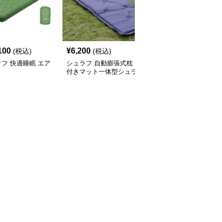
100
¥
6,200
¥
11,870
(税込)
(税込)
(税込)
フ 快適睡眠 エア
シュラフ 自動膨張式枕
シュラフ 多機能布団型
ト
付きマット一体型シュラ
シュラフ車中泊快適仕様
フ