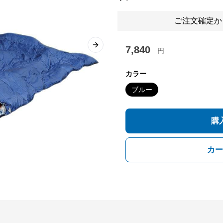
ご注文確定か
7,840
Next slide
円
カラー
ブルー
購
カー