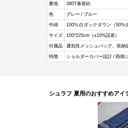
裏地
380T春亜紡
色
グレー / ブルー
中綿
100% 白ダックダウン（50
サイズ
100*225cm（±10%誤差）
付属品
通気性メッシュバッグ、収納
特徴
ショルダーカバー設計 / 両側
シュラフ
夏用
のおすすめアイ