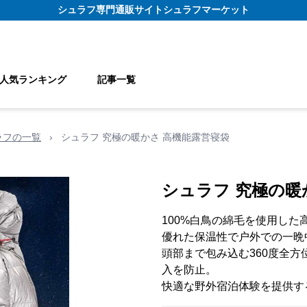
シュラフ
専門通販サイト
シュラフマーケット
人気ランキング
記事一覧
ラフの一覧
›
シュラフ 究極の暖かさ 高機能露営寝袋
シュラフ 究極の暖
100%白鳥の綿毛を使用した
優れた保温性で户外での一晩
頭部まで包み込む360度全
入を防止。
快適な野外宿泊体験を提供す