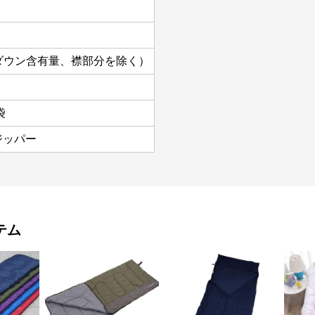
%ダウン含有量、襟部分を除く）
袋
ジッパー
テム