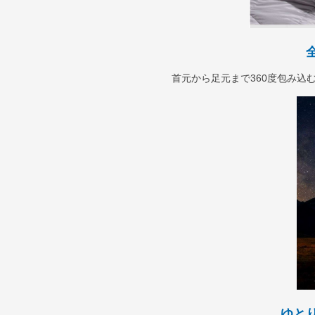
首元から足元まで360度包み込
ゆと