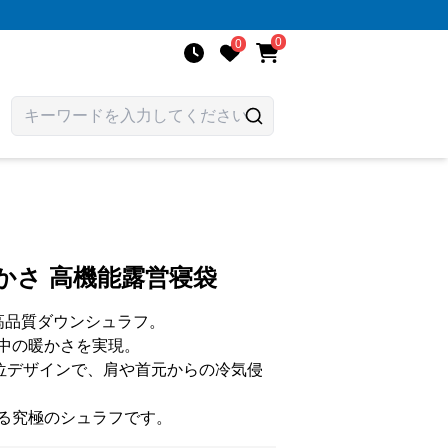
0
0
かさ 高機能露営寝袋
高品質ダウンシュラフ。
中の暖かさを実現。
方位デザインで、肩や首元からの冷気侵
る究極のシュラフです。