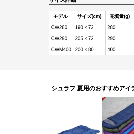
サイズ詳細
モデル
サイズ(cm)
充填量(g)
CW280
190 × 72
280
CW290
205 × 72
290
CWM400
200 × 80
400
シュラフ
夏用
のおすすめアイ