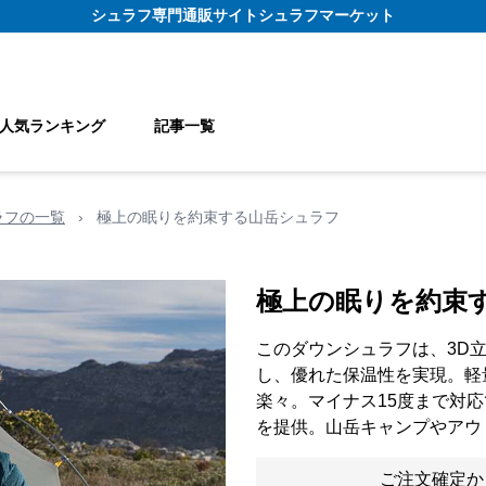
シュラフ
専門通販サイト
シュラフマーケット
人気ランキング
記事一覧
ラフの一覧
›
極上の眠りを約束する山岳シュラフ
極上の眠りを約束
このダウンシュラフは、3D
し、優れた保温性を実現。軽
楽々。マイナス15度まで対
を提供。山岳キャンプやアウ
ご注文確定か