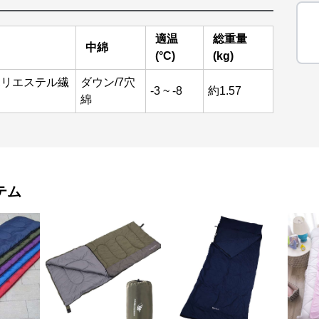
適温
総重量
中綿
(°C)
(kg)
ポリエステル繊
ダウン/7穴
-3 ~ -8
約1.57
綿
テム