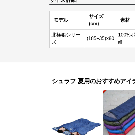
サイズ詳細
サイズ
モデル
素材
(cm)
北極狼シリー
100%
(185+35)×80
ズ
維
シュラフ
夏用
のおすすめアイ