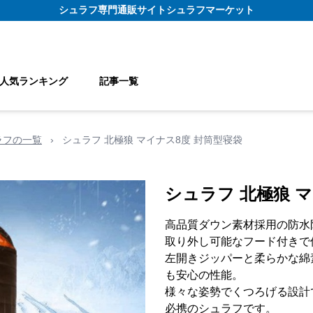
シュラフ
専門通販サイト
シュラフマーケット
人気ランキング
記事一覧
ラフの一覧
›
シュラフ 北極狼 マイナス8度 封筒型寝袋
シュラフ 北極狼 
高品質ダウン素材採用の防水
取り外し可能なフード付きで
左開きジッパーと柔らかな綿
も安心の性能。
様々な姿勢でくつろげる設計
必携のシュラフです。