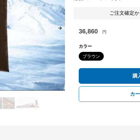
ご注文確定か
36,860
Next slide
円
カラー
ブラウン
購
カー