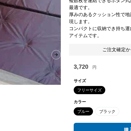
複数枚を連結できるボタン式
最適です。
厚みのあるクッション性で地
現します。
コンパクトに収納でき持ち運
アイテムです。
ご注文確定か
Next slide
3,720
円
サイズ
フリーサイズ
カラー
ブルー
ブラック
購