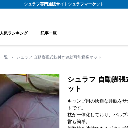
シュラフ
専門通販サイト
シュラフマーケット
人気ランキング
記事一覧
一覧
›
シュラフ 自動膨張式枕付き連結可能寝袋マット
シュラフ 自動膨張
ット
キャンプ用の快適な睡眠をサ
トです。
枕が一体化しており、バルブ
営も簡単。