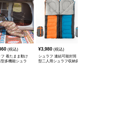
360
¥
3,980
¥
11,240
(税込)
(税込)
(税込)
ラフ 着たまま動け
シュラフ 連結可能封筒
シュラフ 軽量羽毛封筒
筒型多機能シュラ
型二人用シュラフ収納袋
型シュラフ信封式寝袋
キャンプ
付き キャンプ
キャンプ