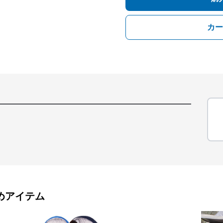
カー
めアイテム