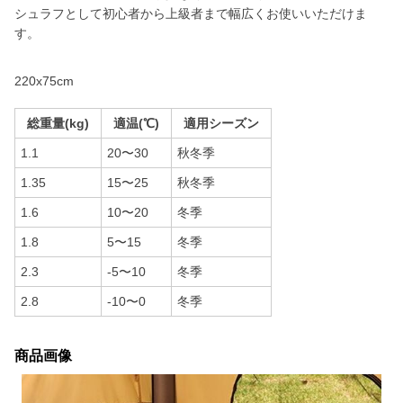
シュラフとして初心者から上級者まで幅広くお使いいただけま
す。
220x75cm
総重量(kg)
適温(℃)
適用シーズン
1.1
20〜30
秋冬季
1.35
15〜25
秋冬季
1.6
10〜20
冬季
1.8
5〜15
冬季
2.3
-5〜10
冬季
2.8
-10〜0
冬季
商品画像