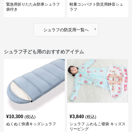
緊急用折りたたみ防寒シュラフ
軽量コンパクト防災用静音シュ
袋付き
ラフ
›
シュラフ
の
防災用
一覧へ
シュラフ子ども用のおすすめアイテム
¥
10,300
¥
3,840
(税込)
(税込)
ぬくぬく快適キッズシュラフ
シュラフ ふわもこ寝袋 キッズス
リーピング