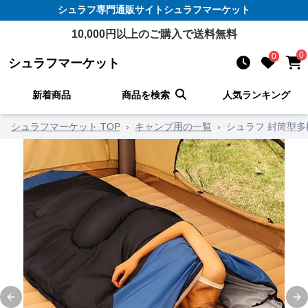
シュラフ
専門通販サイト
シュラフマーケット
10,000
円以上のご購入で送料無料
0
0
シュラフマーケット
新着商品
商品を検索
人気ランキング
シュラフマーケット TOP
›
キャンプ用の一覧
›
シュラフ 封筒型
Previous slide
Ne