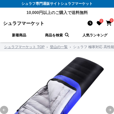
シュラフ
専門通販サイト
シュラフマーケット
10,000
円以上のご購入で送料無料
0
0
シュラフマーケット
新着商品
商品を検索
人気ランキング
シュラフマーケット TOP
›
登山の一覧
›
シュラフ 極寒対応 高性
Previous slide
Ne