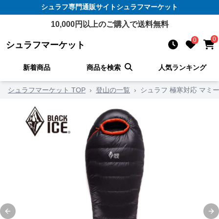
シュラフ
専門通販サイト
シュラフマーケット
10,000
円以上のご購入で送料無料
0
0
シュラフマーケット
新着商品
商品を検索
人気ランキング
シュラフマーケット TOP
›
登山の一覧
›
シュラフ 極寒対応 マミ
Previous slide
Ne