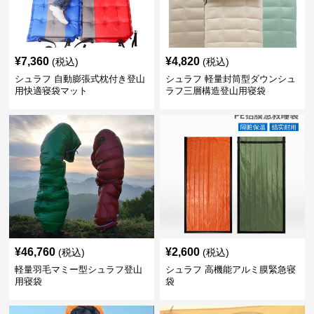
¥
7,360
¥
4,820
(税込)
(税込)
シュラフ 自動膨張式枕付き登山
シュラフ 軽量封筒型ダウンシュ
用快適寝袋マット
ラフ三層構造登山用寝袋
¥
46,760
¥
2,600
(税込)
(税込)
軽量羽毛マミー型シュラフ登山
シュラフ 高機能アルミ膜緊急寝
用寝袋
袋