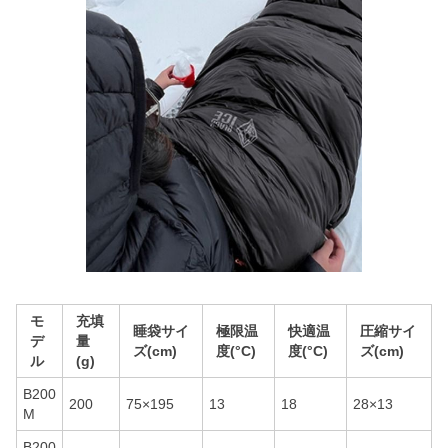
モ
充填
睡袋サイ
極限温
快適温
圧縮サイ
デ
量
ズ(cm)
度(°C)
度(°C)
ズ(cm)
ル
(g)
B200
200
75×195
13
18
28×13
M
B200