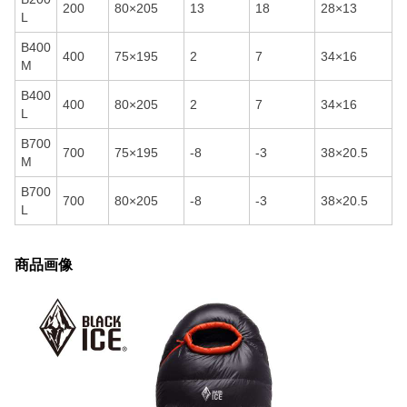
200
80×205
13
18
28×13
L
B400
400
75×195
2
7
34×16
M
B400
400
80×205
2
7
34×16
L
B700
700
75×195
-8
-3
38×20.5
M
B700
700
80×205
-8
-3
38×20.5
L
商品画像