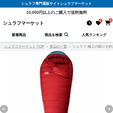
シュラフ
専門通販サイト
シュラフマーケット
10,000
円以上のご購入で送料無料
0
0
シュラフマーケット
新着商品
商品を検索
人気ランキング
シュラフマーケット TOP
›
登山の一覧
›
シュラフ 極上の眠りを
Previous slide
Ne