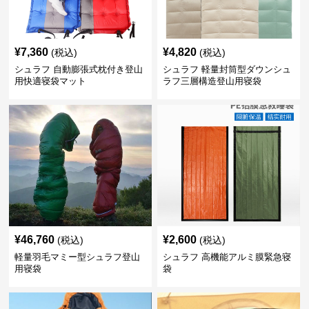
¥
7,360
¥
4,820
(税込)
(税込)
シュラフ 自動膨張式枕付き登山
シュラフ 軽量封筒型ダウンシュ
用快適寝袋マット
ラフ三層構造登山用寝袋
¥
46,760
¥
2,600
(税込)
(税込)
軽量羽毛マミー型シュラフ登山
シュラフ 高機能アルミ膜緊急寝
用寝袋
袋