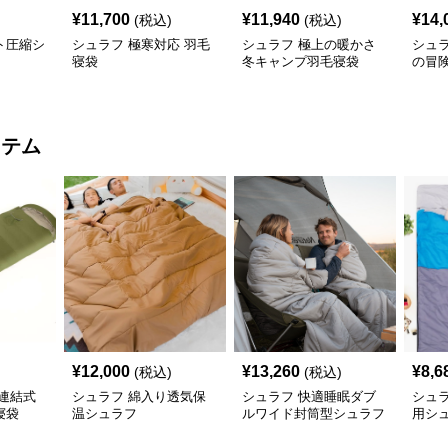
¥
11,700
¥
11,940
¥
14,
(税込)
(税込)
ト圧縮シ
シュラフ 極寒対応 羽毛
シュラフ 極上の暖かさ
シュ
寝袋
冬キャンプ羽毛寝袋
の冒
イテム
¥
12,000
¥
13,260
¥
8,6
(税込)
(税込)
連結式
シュラフ 綿入り透気保
シュラフ 快適睡眠ダブ
シュラ
寝袋
温シュラフ
ルワイド封筒型シュラフ
用シ
寝袋