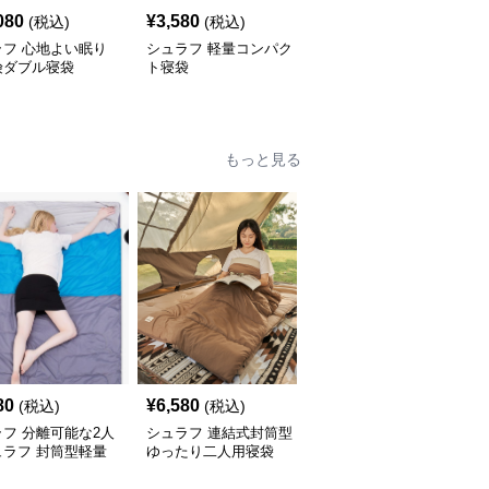
080
¥
3,580
¥
14,760
(税込)
(税込)
(税込)
ラフ 心地よい眠り
シュラフ 軽量コンパク
シュラフ 極寒対応 マミ
険ダブル寝袋
ト寝袋
ー型寝袋
もっと見る
80
¥
6,580
¥
12,040
(税込)
(税込)
(税込)
フ 分離可能な2人
シュラフ 連結式封筒型
シュラフ 多用途エアマ
ュラフ 封筒型軽量
ゆったり二人用寝袋
ット式2人用