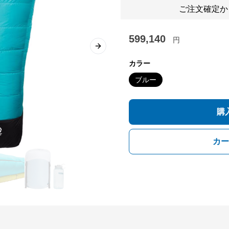
ご注文確定か
599,140
円
Next slide
カラー
ブルー
購
カー